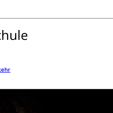
chule
kehr